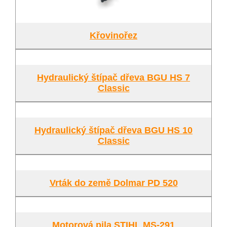
Křovinořez
Hydraulický štípač dřeva BGU HS 7
Classic
Hydraulický štípač dřeva BGU HS 10
Classic
Vrták do země Dolmar PD 520
Motorová pila STIHL MS-291