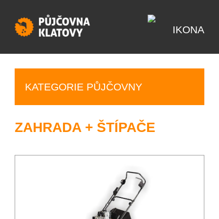
KATEGORIE PŮJČOVNY
ZAHRADA + ŠTÍPAČE