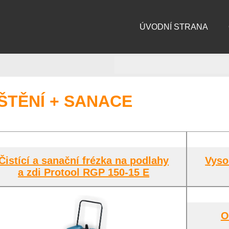
ÚVODNÍ STRANA
ŠTĚNÍ + SANACE
Čistící a sanační frézka na podlahy
Vyso
a zdi Protool RGP 150-15 E
O