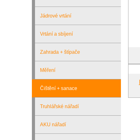
Jádrové vrtání
Vrtání a sbíjení
Zahrada + štípače
Měření
Čištění + sanace
Truhlářské nářadí
AKU nářadí