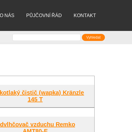
O NÁS
PŮJČOVNÍ ŘÁD
KONTAKT
kotlaký čistič (wapka) Kränzle
145 T
dvlhčovač vzduchu Remko
AMT80-E